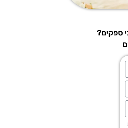
י ספקים?
ם