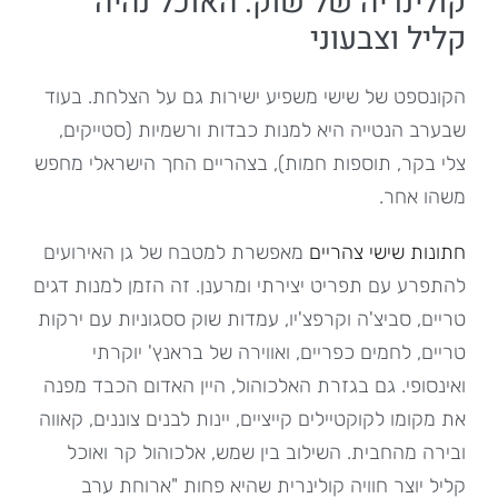
קולינריה של שוק: האוכל נהיה
קליל וצבעוני
הקונספט של שישי משפיע ישירות גם על הצלחת. בעוד
שבערב הנטייה היא למנות כבדות ורשמיות (סטייקים,
צלי בקר, תוספות חמות), בצהריים החך הישראלי מחפש
משהו אחר.
חתונות שישי צהריים
מאפשרת למטבח של גן האירועים
להתפרע עם תפריט יצירתי ומרענן. זה הזמן למנות דגים
טריים, סביצ'ה וקרפצ'יו, עמדות שוק ססגוניות עם ירקות
טריים, לחמים כפריים, ואווירה של בראנץ' יוקרתי
ואינסופי. גם בגזרת האלכוהול, היין האדום הכבד מפנה
את מקומו לקוקטיילים קייציים, יינות לבנים צוננים, קאווה
ובירה מהחבית. השילוב בין שמש, אלכוהול קר ואוכל
קליל יוצר חוויה קולינרית שהיא פחות "ארוחת ערב